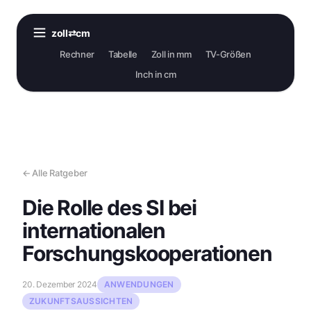
zoll⇄cm
Rechner
Tabelle
Zoll in mm
TV-Größen
Inch in cm
← Alle Ratgeber
Die Rolle des SI bei
internationalen
Forschungskooperationen
20. Dezember 2024
ANWENDUNGEN
ZUKUNFTSAUSSICHTEN